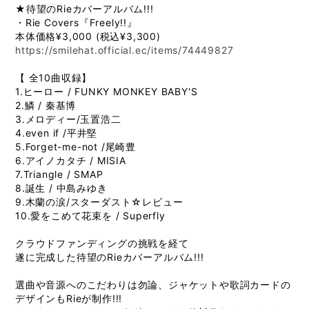
★待望のRieカバーアルバム!!!
・Rie Covers『Freely!!』
本体価格¥3,000 (税込¥3,300)
https://smilehat.official.ec/items/74449827
【 全10曲収録】
1.ヒーロー / FUNKY MONKEY BABY'S
2.鱗 / 秦基博
3.メロディー/玉置浩二
4.even if /平井堅
5.Forget-me-not /尾崎豊
6.アイノカタチ / MISIA
7.Triangle / SMAP
8.誕生 / 中島みゆき
9.木蘭の涙/スターダスト☆レビュー
10.愛をこめて花束を / Superfly
クラウドファンディングの挑戦を経て
遂に完成した待望のRieカバーアルバム!!!
選曲や音源へのこだわりは勿論、ジャケットや歌詞カードの
デザインもRieが制作!!!