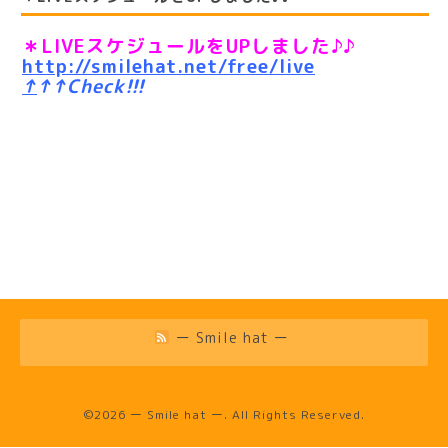
＊LIVEスケジュールをUPしました♪♪
http://smilehat.net/free/live
↑
↑
↑
Check!!!
ー Smile hat ー
©2026
ー Smile hat ー
. All Rights Reserved.