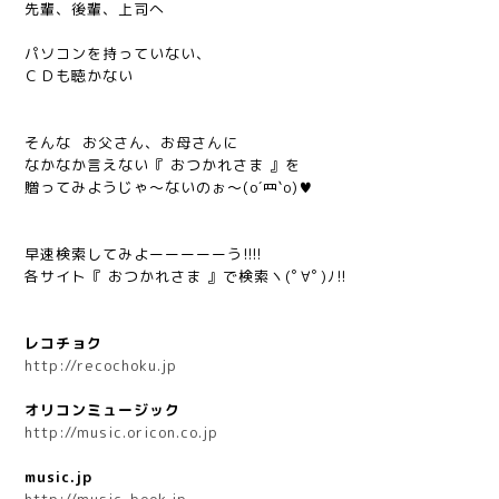
先輩、後輩、上司へ
パソコンを持っていない、
ＣＤも聴かない
そんな お父さん、お母さんに
なかなか言えない『 おつかれさま 』を
贈ってみようじゃ～ないのぉ～(o´罒`o)♥
早速検索してみよーーーーーう!!!!
各サイト『 おつかれさま 』で検索ヽ(ﾟ∀ﾟ)ﾉ!!
レコチョク
http://recochoku.jp
オリコンミュージック
http://music.oricon.co.jp
music.jp