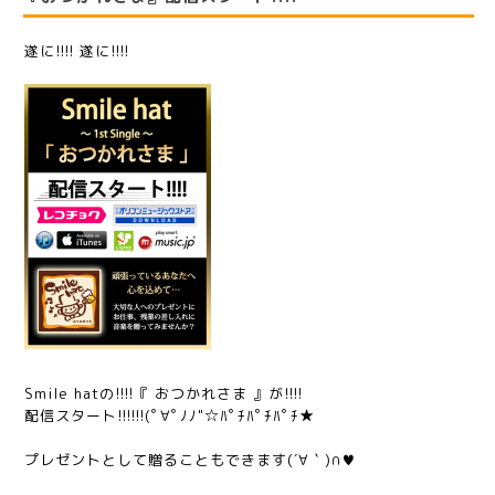
遂に!!!! 遂に!!!!
Smile hatの!!!!『 おつかれさま 』が!!!!
配信スタート!!!!!!(ﾟ∀ﾟﾉﾉ"☆ﾊﾟﾁﾊﾟﾁﾊﾟﾁ★
プレゼントとして贈ることもできます(´∀｀)∩♥